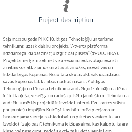
Project description
Šajā mācību gadā PIKC Kuldīgas Tehnoloģiju un tūrisma
tehnikums uzsāk dalību projektā “Atvērta platforma
līdzdarbīgai dabaszinātņu izglītībai pilsētā” (#PULCHRA).
Projekta mērķis ir sekmēt visu vecumu iedzīvotāju iesaisti
zinātniskos atklājumos un attīstīt zinošas, inovatīvas un
līdzdarbīgas kopienas. Rezultātā skolas aktīvāk iesaistīsies
savas kopienas labklājības nodrošināšanā. Kuldīgas
Tehnoloģiju un tūrisma tehnikuma audzēkņu izaicinājuma tēma
ir “Iekļaujoša, veselīga un radoša pilsēta jauniešiem. Tehnikuma
audzēkņu mērķis projektā ir izveidot interaktīvu kartes stāstu
par jauniešu iespējām Kuldīgā, kas būtu brīvi pieejama un
izmantojama vietējai sabiedrībai, un pilsētas viesiem, kā arī
izveidot “zaļo oāzi”, tehnikuma iekšpagalmā, kas kalpotu kā āra
klase, vai pasākumu, radošu aktivitāšu vieta jauniešiem.