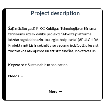
Project description
Šajā mācību gadā PIKC Kuldīgas Tehnoloģiju un tūrisma
tehnikums uzsāk dalību projektā “Atvērta platforma
līdzdarbīgai dabaszinātņu izglītībai pilsētā” (#PULCHRA).
Projekta mērķis ir sekmēt visu vecumu iedzīvotāju iesaisti
zinātniskos atklājumos un attīstīt zinošas, inovatīvas un
līdzdarbīgas kopienas. Rezultātā skolas aktīvāk iesaistīsies
savas kopienas labklājības nodrošināšanā. Kuldīgas
Keywords
: Sustainable urbanization
Tehnoloģiju un tūrisma tehnikuma audzēkņu izaicinājuma
tēma ir “Iekļaujoša, veselīga un radoša pilsēta jauniešiem.
Needs
: –
Tehnikuma audzēkņu mērķis projektā ir izveidot
interaktīvu kartes stāstu par jauniešu iespējām Kuldīgā, kas
būtu brīvi pieejama un izmantojama vietējai sabiedrībai, un
More
pilsētas viesiem, kā arī izveidot “zaļo oāzi”, tehnikuma
iekšpagalmā, kas kalpotu kā āra klase, vai pasākumu,