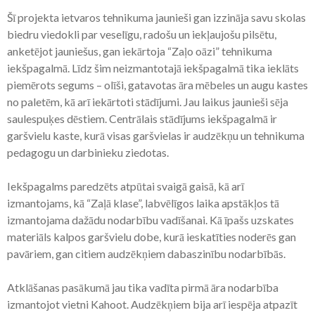
Šī projekta ietvaros tehnikuma jaunieši gan izzināja savu skolas
biedru viedokli par veselīgu, radošu un iekļaujošu pilsētu,
anketējot jauniešus, gan iekārtoja “Zaļo oāzi” tehnikuma
iekšpagalmā. Līdz šim neizmantotajā iekšpagalmā tika ieklāts
piemērots segums – olīši, gatavotas āra mēbeles un augu kastes
no paletēm, kā arī iekārtoti stādījumi. Jau laikus jaunieši sēja
saulespuķes dēstiem. Centrālais stādījums iekšpagalmā ir
garšvielu kaste, kurā visas garšvielas ir audzēkņu un tehnikuma
pedagogu un darbinieku ziedotas.
Iekšpagalms paredzēts atpūtai svaigā gaisā, kā arī
izmantojams, kā “Zaļā klase”, labvēlīgos laika apstākļos tā
izmantojama dažādu nodarbību vadīšanai. Kā īpašs uzskates
materiāls kalpos garšvielu dobe, kurā ieskatīties noderēs gan
pavāriem, gan citiem audzēkņiem dabaszinību nodarbībās.
Atklāšanas pasākumā jau tika vadīta pirmā āra nodarbība
izmantojot vietni Kahoot. Audzēkņiem bija arī iespēja atpazīt