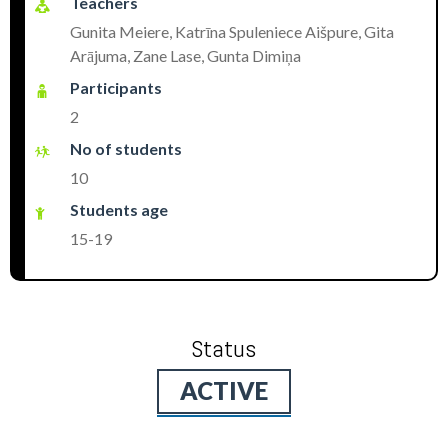
Teachers
Gunita Meiere, Katrīna Spuleniece Aišpure, Gita
Arājuma, Zane Lase, Gunta Dimiņa
Participants
2
No of students
10
Students age
15-19
Status
ACTIVE