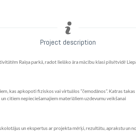
Project description
tivitātēm Raiņa parkā, radot lielāko āra mācību klasi pilsētvidē Liep
liem, kas apkopoti fiziskos vai virtuālos “čemodānos”. Katras taka
a un citiem nepieciešamajiem materiāliem uzdevumu veikšanai
 skolotājus un ekspertus ar projekta mērķi, rezultātu, aprakstu un 