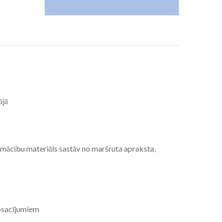
ājā
s mācību materiāls sastāv no maršruta apraksta,
nosacījumiem