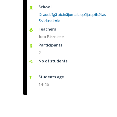
School
Draudzīgā aicinājuma Liepājas pilsētas
5.vidusskola
Teachers
Juta Birzniece
Participants
2
No of students
–
Students age
14-15