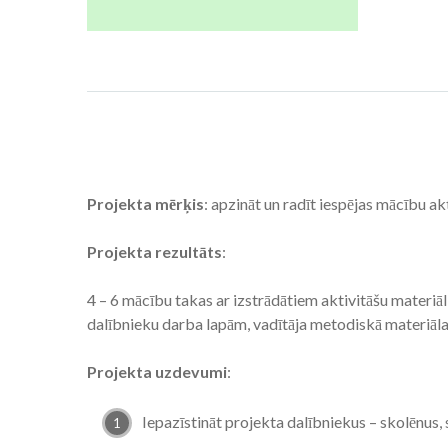
Projekta mērķis
: apzināt un radīt iespējas mācību ak
Projekta rezultāts
:
4 – 6 mācību takas ar izstrādātiem aktivitāšu materiā
dalībnieku darba lapām, vadītāja metodiskā materiāl
Projekta uzdevumi
:
Iepazīstināt projekta dalībniekus – skolēnus,