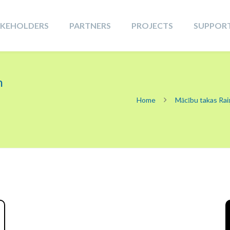
AKEHOLDERS
PARTNERS
PROJECTS
SUPPOR
m
Home
Mācību takas Raiņ