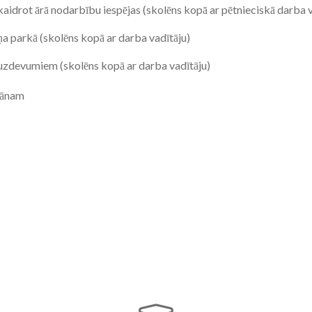
aidrot ārā nodarbību iespējas (skolēns kopā ar pētnieciskā darba v
iņa parkā (skolēns kopā ar darba vadītāju)
uzdevumiem (skolēns kopā ar darba vadītāju)
dānam