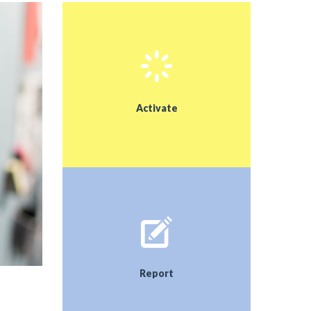
mērķi, rezultātu, aprakstu un nosacījumiem
Veikt mācību priekšmeta un tēmas izvēli,
noskaidrot ārā nodarbību iespējas (skolēns
kopā ar pētnieciskā darba vadītāju)
Salīdzināt plānoto ar iespējām tās realizēt
Raiņa parkā (skolēns kopā ar darba vadītāju)
Activate
Izveidot konkrēto mācību taku maršrutus
ar uzdevumiem (skolēns kopā ar darba
vadītāju)
Apzināt nepieciešamos resursus mācību takas
čemodānam
Report