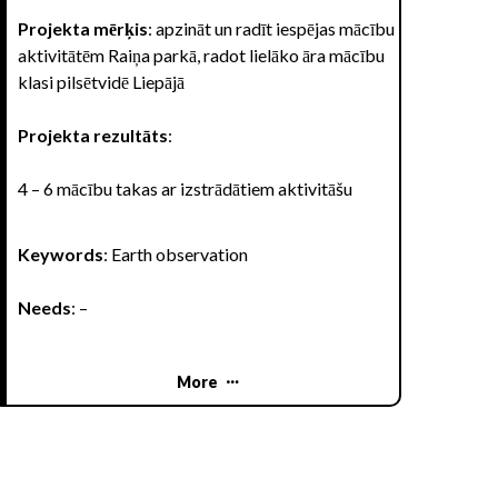
Projekta mērķis
: apzināt un radīt iespējas mācību
aktivitātēm Raiņa parkā, radot lielāko āra mācību
klasi pilsētvidē Liepājā
Projekta rezultāts
:
4 – 6 mācību takas ar izstrādātiem aktivitāšu
materiāliem, kas apkopoti fiziskos vai virtuālos
“čemodānos”. Katras takas mācību materiāls
Keywords
: Earth observation
sastāv no maršruta apraksta, dalībnieku darba
lapām, vadītāja metodiskā materiāla un citiem
Needs
: –
nepieciešamajiem materiāliem uzdevumu
veikšanai
More
Projekta uzdevumi
:
Iepazīstināt projekta dalībniekus –
skolēnus, skolotājus un ekspertus ar projekta