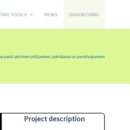
TING TOOLS
NEWS
DASHBOARD
a parkā aktīviem pētījumiem, izzināšanai un piedzīvojumiem
Project description