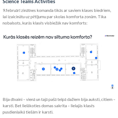
Science Teams Activities
9.februārī zinātnes komanda tikās ar saviem klases biedriem,
lai izaicinātu uz pētījumu par skolas komforta zonām. Tika
nobalsots, kurās klasēs visbiežāk nav komforts:
Bija dīvaini – vienā un tajā pašā telpā dažiem bija auksti, citiem –
karsti. Bet lielākoties domas sakrita – lielajās klasēs
pusdienlaikā tiešām ir karsti.