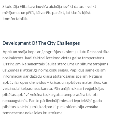
Skolotāja Elita Lavrinoviča aicināja ievākt datus – veikt
mērījumus un pētīt, kā varētu panākt, lai klasēs kļūst
komfortablāk.
Development Of The City Challenges
Aprīlī un maijā kopā ar ģeogrāfijas skolotāju Ilutu Reinsoni tika
noskaidrots, kādi faktori ietekmē vietas gaisa temperatūru.
Uzzinājām, ka saņemtais Saules starojums un siltumstarojums
uz Zemes ir atkarīgs no mākoņu segas. Papildus sameklējām
informāciju par dažādu krāsu atstarošanās spējām. Pētījām
apbūvi Eiropas dienvidos – krāsas un apbūves materiālus, kas
veicina, lai telpas neuzkarstu. Pārrunājām, ka arī veģetācijas
pilsētas apbūvē veicina to, ka gaisa temperatūra tik ļoti
nepaaugstinās. Par to pārliecinājāmies arī iepriekšējā gada
pilsētas izaicinājumā, kad parkā pie kokiem bija zemāka
temperatūra nekā ielas krustojumā.