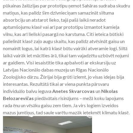
pūkainas žalūzijas par prototipu ņemot Sahāras sudraba skudru
matiņus, kas palīdz šim dzīvnieciņam samazināt siltuma
absorbciju un atstarot lieko, tajā pašā laikā neradot
aptumšojumu klasē vai arī par prototipu izmantot kamieļa
vilnu, kas arī lieliski pasargā no karstuma. Citi ieteica būtiski
palielināt klasē zaļo augu skaitu, kas palīdz atvēsināt gaisu un
nomainīt logus, lai katrā klasē būtu vairāki atveramie logi. Siltā
laikā vairāk iet mācīties ārā, tikai tam vajadzētu uzbūvēt nojumi
ar galdiem. Visi iesaistītie tika apbalvoti ar ekskursiju uz
Latvijas Nacionālo dabas muzeju un Rīgas Nacionālo
Zooloģisko dārzu. Žūrijai bija grūti izlemt, jo visas idejas bija
interesantas. Rezultātā tikai ar viena punkta pārsvaru
individuālo balvu ieguva
Anetes Skvarcovas
un
Nikolas
Belozarevičas
piedāvātais risinājums – mežā koku lapojums
rada ēnu un vēsāku gaisu zem tiem. Ja virs logiem izveidos
mazus jumtiņus, tad saule varētu mazāk ietekmēt klimatu klasē.