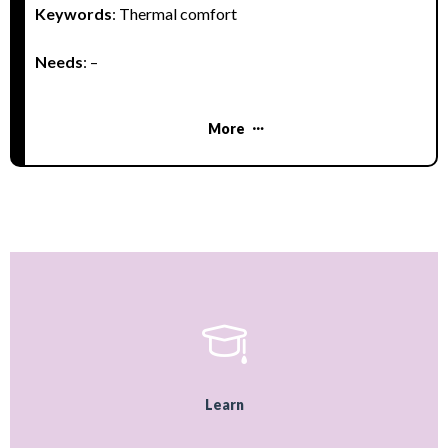
stundās.
Ko iesākt?
Kā atvēsināt mūsu skolu?
Keywords
: Thermal comfort
Needs
: –
More
Learn