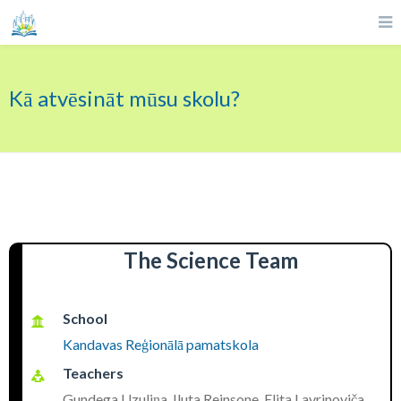
Kā atvēsināt mūsu skolu?
The Science Team
School
Kandavas Reģionālā pamatskola
Teachers
Gundega Uzuliņa, Iluta Reinsone, Elita Lavrinoviča,