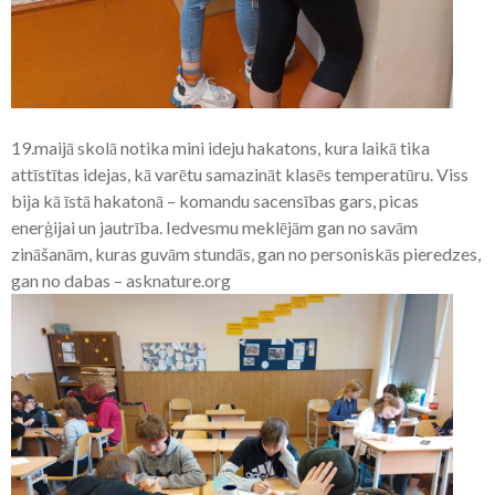
19.maijā skolā notika mini ideju hakatons, kura laikā tika
attīstītas idejas, kā varētu samazināt klasēs temperatūru. Viss
bija kā īstā hakatonā – komandu sacensības gars, picas
enerģijai un jautrība. Iedvesmu meklējām gan no savām
zināšanām, kuras guvām stundās, gan no personiskās pieredzes,
gan no dabas – asknature.org