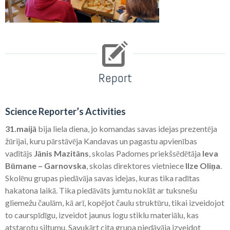
Report
Science Reporter’s Activities
31.maijā
bija liela diena, jo komandas savas idejas prezentēja
žūrijai, kuru pārstāvēja Kandavas un pagastu apvienības
vadītājs
Jānis Mazitāns
, skolas Padomes priekšsēdētāja
Ieva
Būmane – Garnovska
, skolas direktores vietniece
Ilze Oliņa
.
Skolēnu grupas piedāvāja savas idejas, kuras tika radītas
hakatona laikā. Tika piedāvāts jumtu noklāt ar tuksnešu
gliemežu čaulām, kā arī, kopējot čaulu struktūru, tikai izveidojot
to caurspīdīgu, izveidot jaunus logu stiklu materiālu, kas
atstarotu siltumu. Savukārt cita grupa piedāvāja izveidot