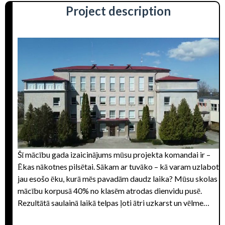
Project description
Šī mācību gada izaicinājums mūsu projekta komandai ir –
Ēkas nākotnes pilsētai.
Sākam ar tuvāko – kā varam uzlabot
jau esošo ēku, kurā mēs pavadām daudz laika?
Mūsu skolas
mācību korpusā 40% no klasēm atrodas dienvidu pusē.
Rezultātā saulainā laikā telpas ļoti ātri uzkarst un vēlme
doties atpūsties nevis risināt problēmu jautājumus mācību