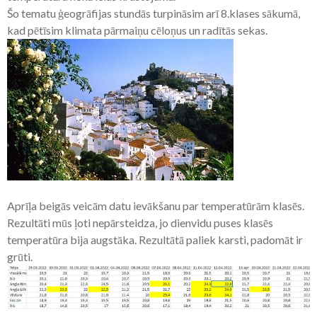
Šo tematu ģeogrāfijas stundās turpināsim arī 8.klases sākumā,
kad pētīsim klimata pārmaiņu cēloņus un radītās sekas.
Aprīļa beigās veicām datu ievākšanu par temperatūrām klasēs.
Rezultāti mūs ļoti nepārsteidza, jo dienvidu puses klasēs
temperatūra bija augstāka. Rezultātā paliek karsti, padomāt ir
grūti.