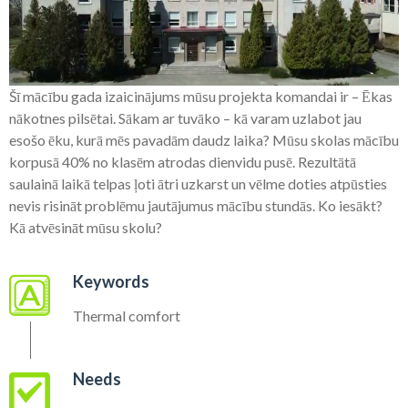
Šī mācību gada izaicinājums mūsu projekta komandai ir – Ēkas
nākotnes pilsētai.
Sākam ar tuvāko – kā varam uzlabot jau
esošo ēku, kurā mēs pavadām daudz laika?
Mūsu skolas mācību
korpusā 40% no klasēm atrodas dienvidu pusē.
Rezultātā
saulainā laikā telpas ļoti ātri uzkarst un vēlme doties atpūsties
nevis risināt problēmu jautājumus mācību stundās.
Ko iesākt?
Kā atvēsināt mūsu skolu?
Keywords
Thermal comfort
Needs