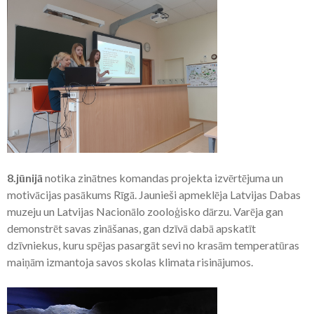
8.jūnijā
notika zinātnes komandas projekta izvērtējuma un
motivācijas pasākums Rīgā. Jaunieši apmeklēja Latvijas Dabas
muzeju un Latvijas Nacionālo zooloģisko dārzu. Varēja gan
demonstrēt savas zināšanas, gan dzīvā dabā apskatīt
dzīvniekus, kuru spējas pasargāt sevi no krasām temperatūras
maiņām izmantoja savos skolas klimata risinājumos.