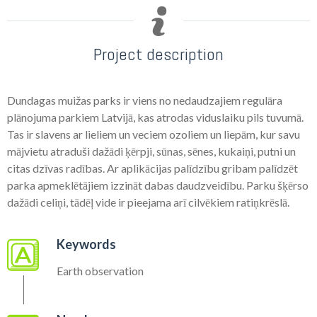
Project description
Dundagas muižas parks ir viens no nedaudzajiem regulāra
plānojuma parkiem Latvijā, kas atrodas viduslaiku pils tuvumā.
Tas ir slavens ar lieliem un veciem ozoliem un liepām, kur savu
mājvietu atraduši dažādi ķērpji, sūnas, sēnes, kukaiņi, putni un
citas dzīvas radības. Ar aplikācijas palīdzību gribam palīdzēt
parka apmeklētājiem izzināt dabas daudzveidību. Parku šķērso
dažādi celiņi, tādēļ vide ir pieejama arī cilvēkiem ratiņkrēslā.
Keywords
Earth observation