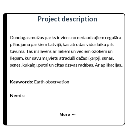
Project description
Dundagas muižas parks ir viens no nedaudzajiem regulāra
plānojuma parkiem Latvijā, kas atrodas viduslaiku pils
tuvumā. Tas ir slavens ar lieliem un veciem ozoliem un
liepām, kur savu mājvietu atraduši dažādi ķērpji, sūnas,
sēnes, kukaiņi, putni un citas dzīvas radības. Ar aplikācijas
palīdzību gribam palīdzēt parka apmeklētājiem izzināt
dabas daudzveidību. Parku šķērso dažādi celiņi, tādēļ vide
Keywords
: Earth observation
ir pieejama arī cilvēkiem ratiņkrēslā.
Needs
: –
More