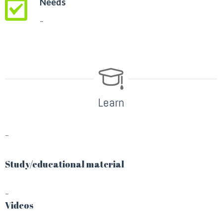
Needs
–
Learn
–
Study/educational material
–
Videos