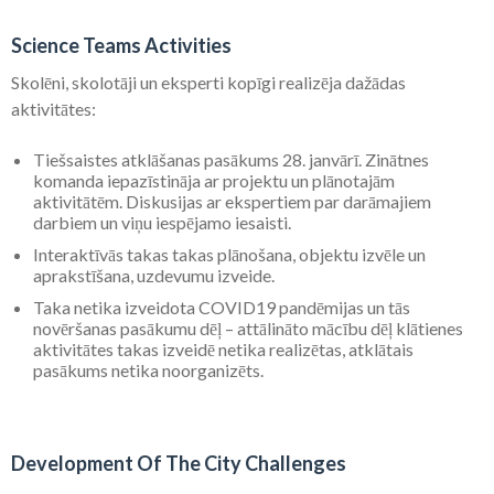
Science Teams Activities
Skolēni, skolotāji un eksperti kopīgi realizēja dažādas
aktivitātes:
Tiešsaistes atklāšanas pasākums 28. janvārī. Zinātnes
komanda iepazīstināja ar projektu un plānotajām
aktivitātēm. Diskusijas ar ekspertiem par darāmajiem
darbiem un viņu iespējamo iesaisti.
Interaktīvās takas takas plānošana, objektu izvēle un
aprakstīšana, uzdevumu izveide.
Taka netika izveidota COVID19 pandēmijas un tās
novēršanas pasākumu dēļ – attālināto mācību dēļ klātienes
aktivitātes takas izveidē netika realizētas, atklātais
pasākums netika noorganizēts.
Development Of The City Challenges